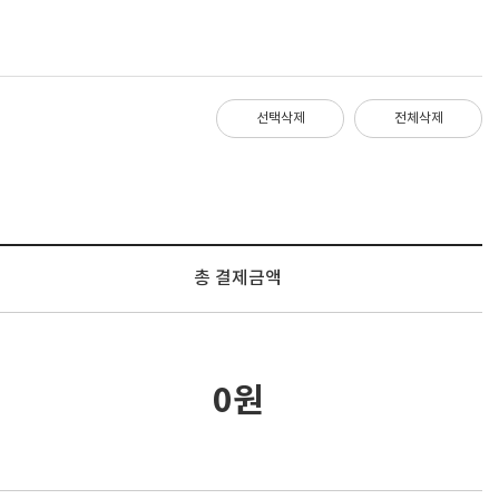
선택삭제
전체삭제
총 결제금액
0원