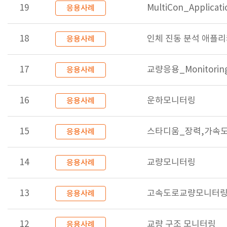
19
MultiCon_Applicati
응용사례
18
인체 진동 분석 애플
응용사례
17
교량응용_Monitorin
응용사례
16
운하모니터링
응용사례
15
스타디움_장력,가속도
응용사례
14
교량모니터링
응용사례
13
고속도로교량모니터
응용사례
12
교량 구조 모니터링
응용사례