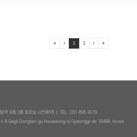
1
2
방객: B동 3층 회의실 사전예약)
TEL : 031-895-4370
ro 9 Gagil Dongtan-gu Hwaseong-si Gyeonggi-do 18488, Korea