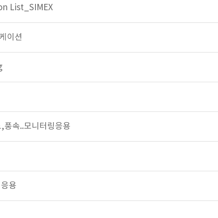
on List_SIMEX
리케이션
g
,풍속..모니터링응용
링응용