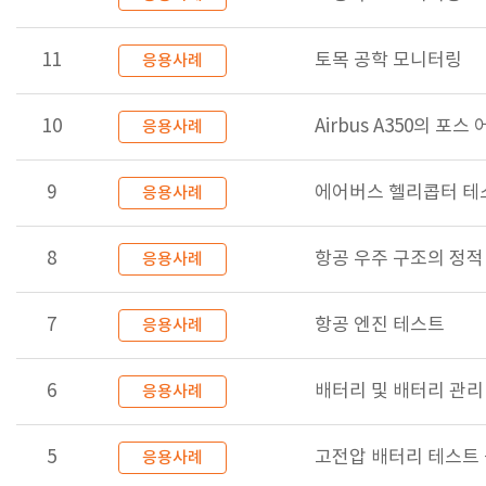
11
토목 공학 모니터링
응용사례
10
Airbus A350의 
응용사례
9
에어버스 헬리콥터 테
응용사례
8
항공 우주 구조의 정적
응용사례
7
항공 엔진 테스트
응용사례
6
배터리 및 배터리 관리 
응용사례
5
고전압 배터리 테스트
응용사례