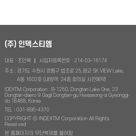
(주) 인덱스티엠
대표 : 조인복
사업자등록번호 :
214-03-16174
주소 :
경기도 수원시 영통구 법조로 25,광교 SK VIEW Lake,
A동 1602호 (내방객: 24층 회의실 사전예약)
IDEXTM Corporation : B-1250, Dongtan Lake One, 23
Dongtan-daero 9 Gagil Dongtan-gu Hwaseong-si Gyeonggi-
do 18488, Korea
TEL : 031-895-4370
COPYRIGHT ⓒ INDEXTM Corporation All Rights
Reserved
본 홈페이지의 무단복제를 불허함